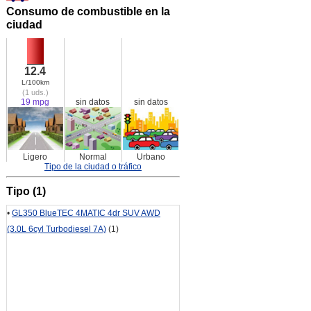
Consumo de combustible en la
ciudad
12.4
L/100km
(1 uds.)
19 mpg
sin datos
sin datos
Ligero
Normal
Urbano
Tipo de la ciudad o tráfico
Tipo (1)
•
GL350 BlueTEC 4MATIC 4dr SUV AWD
(3.0L 6cyl Turbodiesel 7A)
(1)