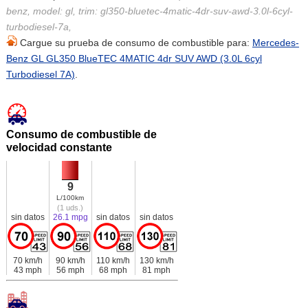
benz, model: gl, trim: gl350-bluetec-4matic-4dr-suv-awd-3.0l-6cyl-
turbodiesel-7a,
Cargue su prueba de consumo de combustible para:
Mercedes-
Benz GL GL350 BlueTEC 4MATIC 4dr SUV AWD (3.0L 6cyl
Turbodiesel 7A)
.
Consumo de combustible de
velocidad constante
9
L/100km
(1 uds.)
sin datos
26.1 mpg
sin datos
sin datos
70 km/h
90 km/h
110 km/h
130 km/h
43 mph
56 mph
68 mph
81 mph