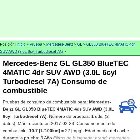
Posición:
Inicio
>
Prueba
>
Mercedes-Benz
>
GL
>
GL350 BlueTEC 4MATIC 4dr
SUV AWD (3.0L 6cyl Turbodiesel 7A)
>
Mercedes-Benz GL GL350 BlueTEC
4MATIC 4dr SUV AWD (3.0L 6cyl
Turbodiesel 7A) Consumo de
combustible
Pruebas de consumo de combustible para:
Mercedes-
Benz GL GL350 BlueTEC 4MATIC 4dr SUV AWD (3.0L
6cyl Turbodiesel 7A)
. Número de pruebas:
1
uds. (2
datos), Más reciente en 2017-02-28. Consumo medio de
combustible:
10.7 [L/100km]
= 22 [mpg]. Edad media del coche
durante la prueba: 3 Año
Filtros de búsqueda: brand: mercedes-