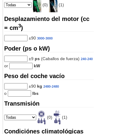
(0)
(1)
Desplazamiento del motor (cc
3
= cm
)
±90
3000-3000
Poder (ps o kW)
±9
ps
(Caballos de fuerza)
240-240
or
kW
Peso del coche vacío
±90
kg
2480-2480
o
lbs
Transmisión
(0)
(1)
Condiciónes climatológicas