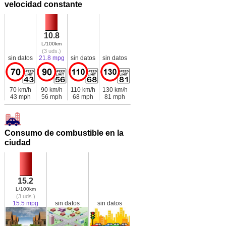
velocidad constante
10.8
L/100km
(3 uds.)
sin datos
21.8 mpg
sin datos
sin datos
70 km/h
90 km/h
110 km/h
130 km/h
43 mph
56 mph
68 mph
81 mph
Consumo de combustible en la
ciudad
15.2
L/100km
(3 uds.)
15.5 mpg
sin datos
sin datos