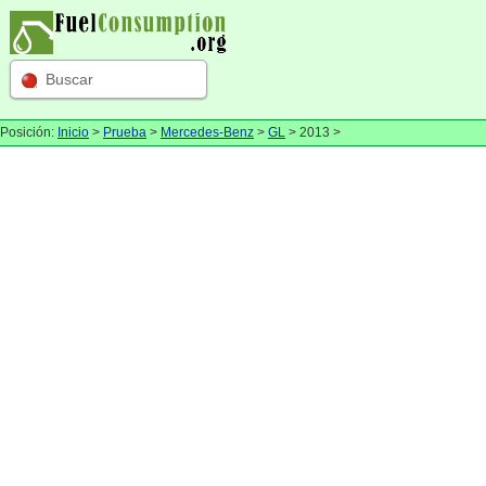
Buscar
Posición:
Inicio
>
Prueba
>
Mercedes-Benz
>
GL
> 2013 >