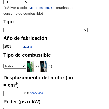
(«Volver a todos
pruebas de
Mercedes-Benz GL
consumo de combustible)
Tipo
Año de fabricación
2013
(3)
Tipo de combustible
(2)
(1)
Desplazamiento del motor (cc
3
= cm
)
±90
3000-4600
Poder (ps o kW)