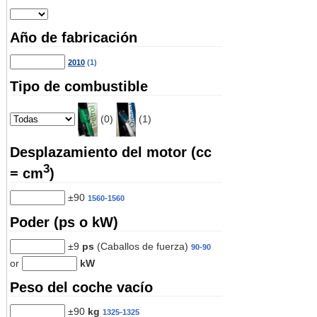
Año de fabricación
2010
(1)
Tipo de combustible
(0)
(1)
Desplazamiento del motor (cc
3
= cm
)
±90
1560-1560
Poder (ps o kW)
±9
ps
(Caballos de fuerza)
90-90
or
kW
Peso del coche vacío
±90
kg
1325-1325