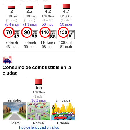
3
3.3
4.2
4.7
L/100km
L/100km
L/100km
L/100km
(1 uds.)
(1 uds.)
(1 uds.)
(1 uds.)
78.4 mpg
71.3 mpg
56 mpg
50 mpg
70 km/h
90 km/h
110 km/h
130 km/h
43 mph
56 mph
68 mph
81 mph
Consumo de combustible en la
ciudad
6.5
L/100km
(1 uds.)
sin datos
36.2 mpg
sin datos
Ligero
Normal
Urbano
Tipo de la ciudad o tráfico