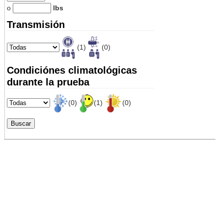
o
lbs
Transmisión
(1)
(0)
Condiciónes climatológicas
durante la prueba
(0)
(1)
(0)