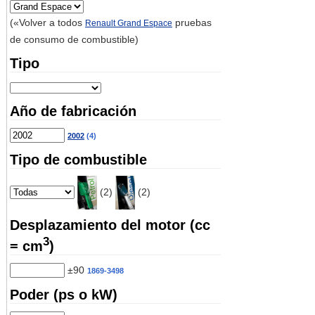
(«Volver a todos
pruebas
Renault Grand Espace
de consumo de combustible)
Tipo
Año de fabricación
2002
(4)
Tipo de combustible
(2)
(2)
Desplazamiento del motor (cc
3
= cm
)
±90
1869-3498
Poder (ps o kW)