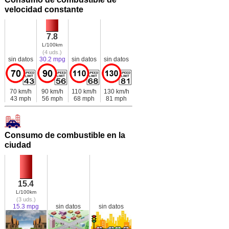
velocidad constante
7.8
L/100km
(4 uds.)
sin datos
30.2 mpg
sin datos
sin datos
70 km/h
90 km/h
110 km/h
130 km/h
43 mph
56 mph
68 mph
81 mph
Consumo de combustible en la
ciudad
15.4
L/100km
(3 uds.)
15.3 mpg
sin datos
sin datos