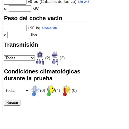
±9
ps
(Caballos de fuerza)
120-245
or
kW
Peso del coche vacío
±90
kg
1650-1860
o
lbs
Transmisión
(2)
(2)
Condiciónes climatológicas
durante la prueba
(0)
(4)
(0)