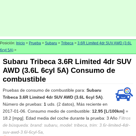
Posición:
Inicio
>
Prueba
>
Subaru
>
Tribeca
>
3.6R Limited 4dr SUV AWD (3.6L
6cyl 5A)
>
Subaru Tribeca 3.6R Limited 4dr SUV
AWD (3.6L 6cyl 5A) Consumo de
combustible
Pruebas de consumo de combustible para:
Subaru
Tribeca 3.6R Limited 4dr SUV AWD (3.6L 6cyl 5A)
.
Número de pruebas:
1
uds. (2 datos), Más reciente en
2017-01-06. Consumo medio de combustible:
12.95 [L/100km]
=
18.2 [mpg]. Edad media del coche durante la prueba: 3 Año
Filtros
de búsqueda: brand: subaru, model: tribeca, trim: 3.6r-limited-4dr-
suv-awd-3.6l-6cyl-5a,