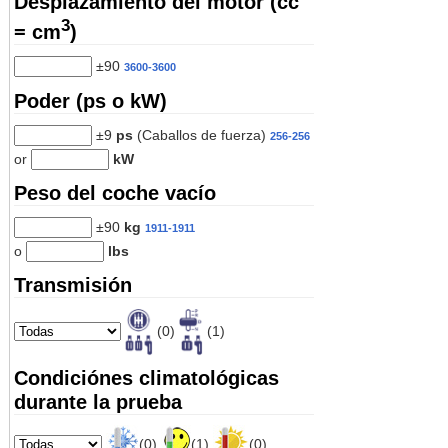
Desplazamiento del motor (cc
3
= cm
)
±90
3600-3600
Poder (ps o kW)
±9
ps
(Caballos de fuerza)
256-256
or
kW
Peso del coche vacío
±90
kg
1911-1911
o
lbs
Transmisión
(0)
(1)
Condiciónes climatológicas
durante la prueba
(0)
(1)
(0)