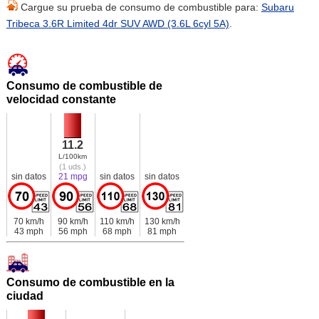
Cargue su prueba de consumo de combustible para:
Subaru
Tribeca 3.6R Limited 4dr SUV AWD (3.6L 6cyl 5A)
.
Consumo de combustible de
velocidad constante
11.2
L/100km
(1 uds.)
sin datos
21 mpg
sin datos
sin datos
70 km/h
90 km/h
110 km/h
130 km/h
43 mph
56 mph
68 mph
81 mph
Consumo de combustible en la
ciudad