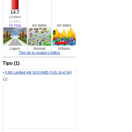
14.7
L/100km
(1 uds.)
16 mpg
sin datos
sin datos
Ligero
Normal
Urbano
Tipo de la ciudad o tráfico
Tipo (1)
•
3.6R Limited 4dr SUV AWD (3.6L 6cyl 5A)
(1)