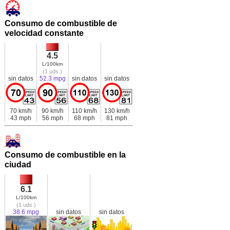
Consumo de combustible de
velocidad constante
4.5
L/100km
(1 uds.)
sin datos
52.3 mpg
sin datos
sin datos
70 km/h
90 km/h
110 km/h
130 km/h
43 mph
56 mph
68 mph
81 mph
Consumo de combustible en la
ciudad
6.1
L/100km
(1 uds.)
38.6 mpg
sin datos
sin datos