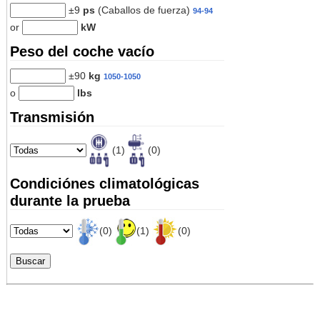
±9
ps
(Caballos de fuerza)
94-94
or
kW
Peso del coche vacío
±90
kg
1050-1050
o
lbs
Transmisión
(1)
(0)
Condiciónes climatológicas
durante la prueba
(0)
(1)
(0)