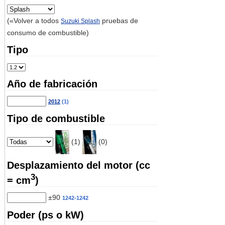
(«Volver a todos
pruebas de
Suzuki Splash
consumo de combustible)
Tipo
Año de fabricación
2012
(1)
Tipo de combustible
(1)
(0)
Desplazamiento del motor (cc
3
= cm
)
±90
1242-1242
Poder (ps o kW)