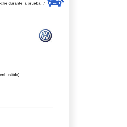
che durante la prueba: 7
mbustible)