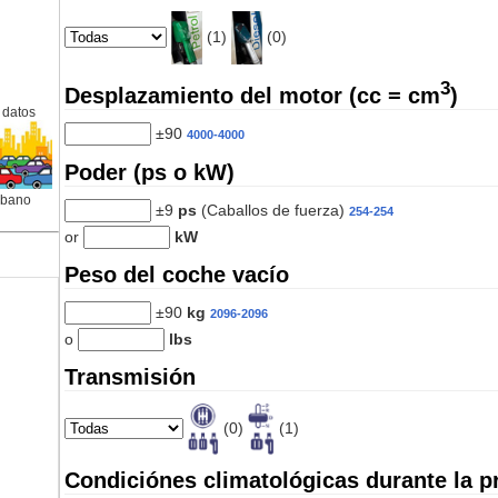
(1)
(0)
3
Desplazamiento del motor (cc = cm
)
 datos
±90
4000-4000
Poder (ps o kW)
rbano
±9
ps
(Caballos de fuerza)
254-254
or
kW
Peso del coche vacío
±90
kg
2096-2096
o
lbs
Transmisión
(0)
(1)
Condiciónes climatológicas durante la p