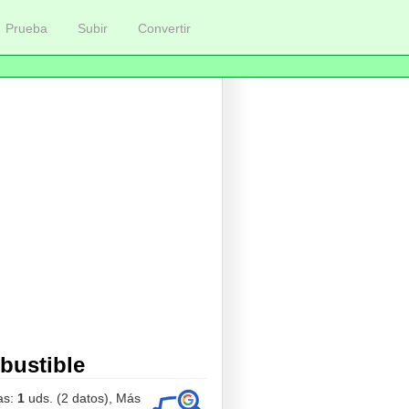
Prueba
Subir
Convertir
ustible
as:
1
uds. (2 datos), Más