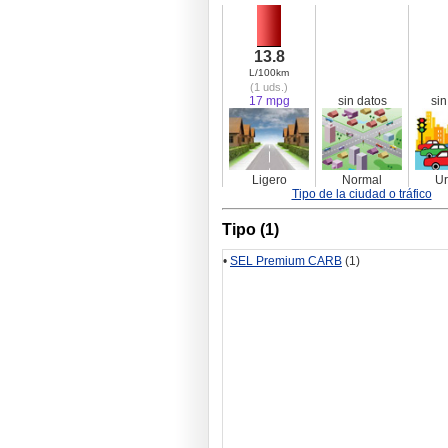
13.8
L/100km
(1 uds.)
17 mpg
sin datos
sin
Ligero
Normal
U
Tipo de la ciudad o tráfico
Tipo (1)
•
SEL Premium CARB
(1)