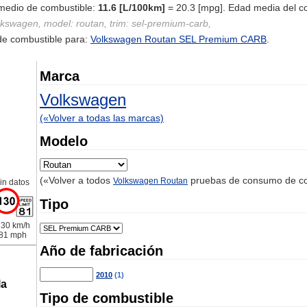
medio de combustible:
11.6 [L/100km]
= 20.3 [mpg]. Edad media del co
lkswagen, model: routan, trim: sel-premium-carb,
e combustible para:
Volkswagen Routan SEL Premium CARB
.
Marca
Volkswagen
(«Volver a todas las marcas)
Modelo
(«Volver a todos
pruebas de consumo de co
Volkswagen Routan
in datos
Tipo
30 km/h
81 mph
Año de fabricación
2010
(1)
la
Tipo de combustible