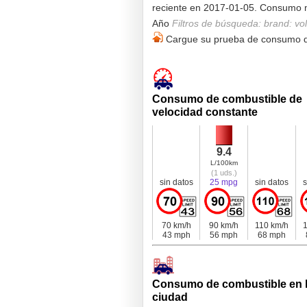
reciente en 2017-01-05. Consumo 
Año
Filtros de búsqueda: brand: vo
Cargue su prueba de consumo d
Consumo de combustible de
velocidad constante
9.4
L/100km
(1 uds.)
sin datos
25 mpg
sin datos
s
70 km/h
90 km/h
110 km/h
1
43 mph
56 mph
68 mph
Consumo de combustible en 
ciudad