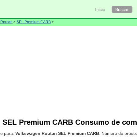
Inicio
Buscar
>
Routan
>
SEL Premium CARB
>
n SEL Premium CARB Consumo de comb
le para:
Volkswagen Routan SEL Premium CARB
. Número de prueb